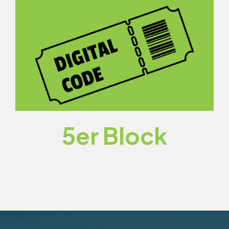
Mein Konto
5er Block