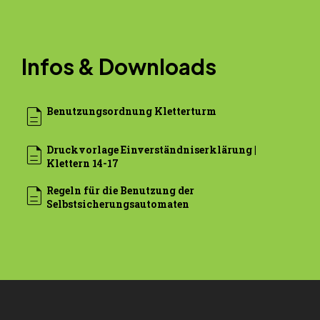
Infos & Downloads
description
Benutzungsordnung Kletterturm
description
Druckvorlage Einverständniserklärung |
Klettern 14-17
description
Regeln für die Benutzung der
Selbst­sicherungs­automaten