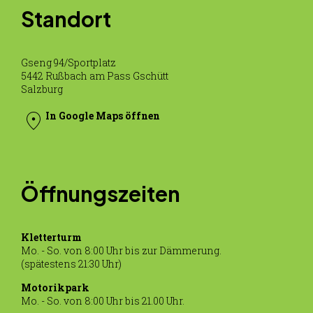
Standort
Gseng 94/Sportplatz
5442 Rußbach am Pass Gschütt
Salzburg
location_on
In Google Maps öffnen
Öffnungszeiten
Kletterturm
Mo. - So. von 8:00 Uhr bis zur Dämmerung.
(spätestens 21:30 Uhr)
Motorikpark
Mo. - So. von 8:00 Uhr bis 21.00 Uhr.