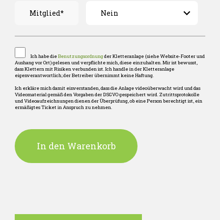
Mitglied*
Ich habe die
Benutzungsordnung
der Kletteranlage (siehe Website-Footer und
Aushang vor Ort) gelesen und verpflichte mich, diese einzuhalten. Mir ist bewusst,
dass Klettern mit Risiken verbunden ist. Ich handle in der Kletteranlage
eigenverantwortlich; der Betreiber übernimmt keine Haftung.
Ich erkläre mich damit einverstanden, dass die Anlage videoüberwacht wird und das
Videomaterial gemäß den Vorgaben der DSGVO gespeichert wird. Zutrittsprotokolle
und Videoaufzeichnungen dienen der Überprüfung, ob eine Person berechtigt ist, ein
ermäßigtes Ticket in Anspruch zu nehmen.
In den Warenkorb