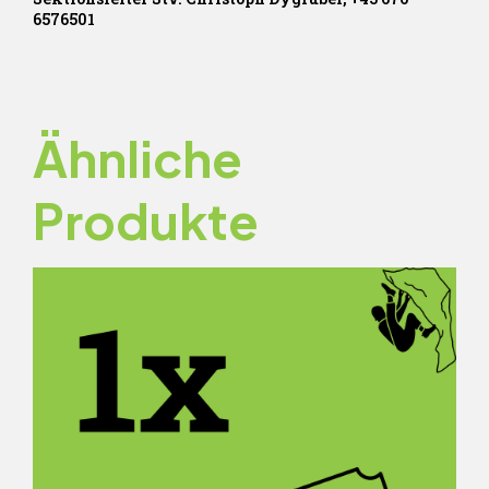
6576501
Ähnliche
Produkte