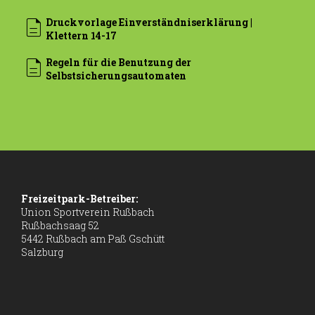
description
Druckvorlage Einverständniserklärung |
Klettern 14-17
description
Regeln für die Benutzung der
Selbst­sicherungs­automaten
Freizeitpark-Betreiber:
Union Sportverein Rußbach
Rußbachsaag 52
5442 Rußbach am Paß Gschütt
Salzburg