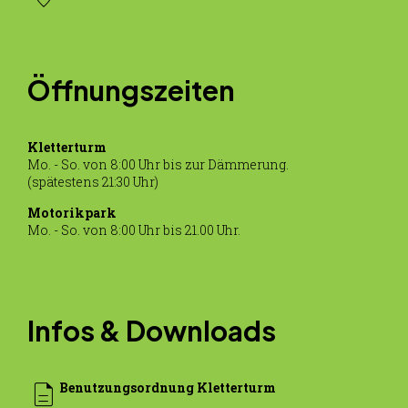
Öffnungszeiten
Kletterturm
Mo. - So. von 8:00 Uhr bis zur Dämmerung.
(spätestens 21:30 Uhr)
Motorikpark
Mo. - So. von 8:00 Uhr bis 21.00 Uhr.
Infos & Downloads
description
Benutzungsordnung Kletterturm