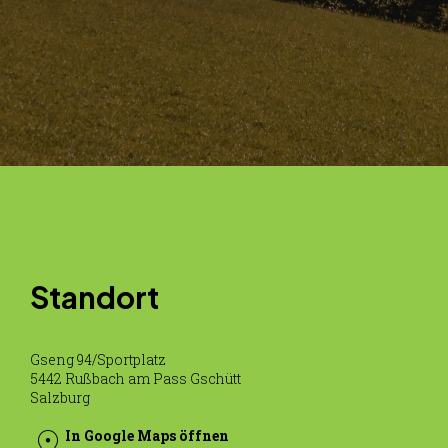
Standort
Gseng 94/Sportplatz
5442 Rußbach am Pass Gschütt
Salzburg
location_on
In Google Maps öffnen