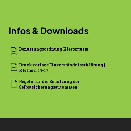
Infos & Downloads
description
Benutzungsordnung Kletterturm
description
Druckvorlage Einverständniserklärung |
Klettern 14-17
description
Regeln für die Benutzung der
Selbst­sicherungs­automaten