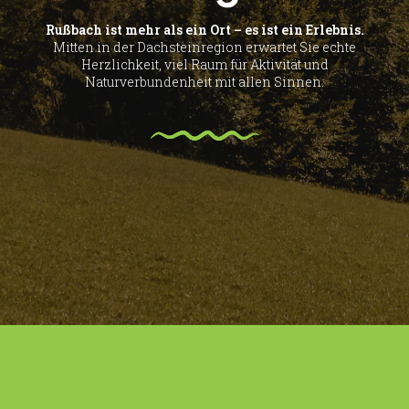
Rußbach ist mehr als ein Ort – es ist ein Erlebnis.
Mitten in der Dachsteinregion erwartet Sie echte
Herzlichkeit, viel Raum für Aktivität und
Naturverbundenheit mit allen Sinnen.
Unsere Anlagen
Tickets-Kletterturm
Kletterturm
Anreise
Motorikpark