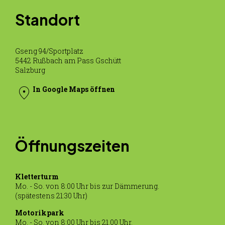
Mein Konto
Standort
Gseng 94/Sportplatz
5442 Rußbach am Pass Gschütt
Salzburg
location_on
In Google Maps öffnen
Öffnungszeiten
Kletterturm
Mo. - So. von 8:00 Uhr bis zur Dämmerung.
(spätestens 21:30 Uhr)
Motorikpark
Mo. - So. von 8:00 Uhr bis 21.00 Uhr.