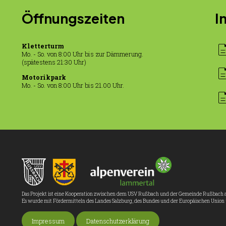
Öffnungszeiten
I
descrip
Kletterturm
Mo. - So. von 8:00 Uhr bis zur Dämmerung.
(spätestens 21:30 Uhr)
descrip
Motorikpark
Mo. - So. von 8:00 Uhr bis 21.00 Uhr.
descrip
Das Projekt ist eine Kooperation zwischen dem USV Rußbach und der Gemeinde Rußbach 
Es wurde mit Fördermitteln des Landes Salzburg, des Bundes und der Europäischen Union 
Impressum
Datenschutzerklärung