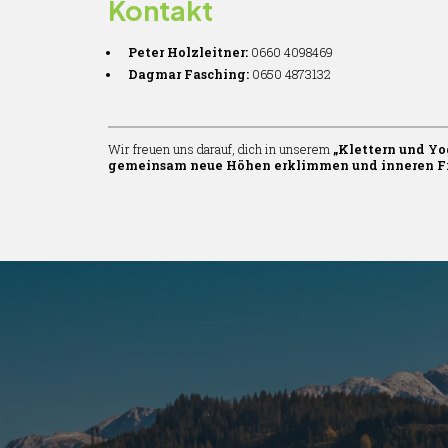
Kontakt
Peter Holzleitner:
0660 4098469
Dagmar Fasching:
0650 4873132
Wir freuen uns darauf, dich in unserem
„Klettern und Yo
gemeinsam neue Höhen erklimmen und inneren Fr
Unsere Anlage
Tickets-Klette
Kletterturm
Anreise
Motorikpark