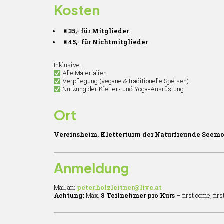
Kosten
€ 35,- für Mitglieder
€ 45,- für Nichtmitglieder
Inklusive:
Alle Materialien
Verpflegung (vegane & traditionelle Speisen)
Nutzung der Kletter- und Yoga-Ausrüstung
Ort
Vereinsheim, Kletterturm der Naturfreunde Seem
Anmeldung
Mail an:
peter.holzleitner@live.at
Achtung:
Max.
8 Teilnehmer pro Kurs
–
first come, firs