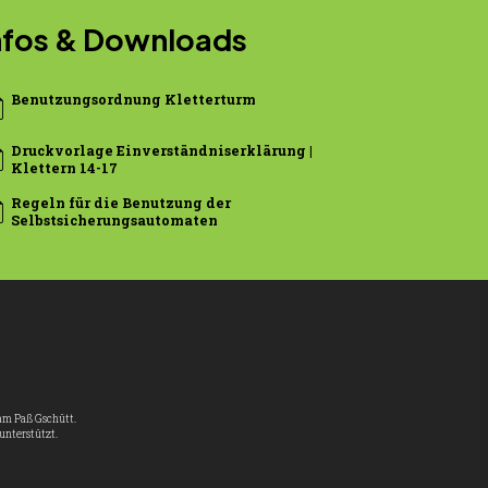
nfos & Downloads
tion
Benutzungsordnung Kletterturm
tion
Druckvorlage Einverständniserklärung |
Klettern 14-17
tion
Regeln für die Benutzung der
Selbst­sicherungs­automaten
am Paß Gschütt.
unterstützt.