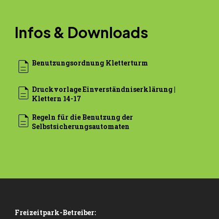
Mein Konto
Infos & Downloads
description
Benutzungsordnung Kletterturm
description
Druckvorlage Einverständniserklärung |
Klettern 14-17
description
Regeln für die Benutzung der
Selbst­sicherungs­automaten
Freizeitpark-Betreiber: