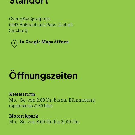
Standort
Gseng 94/Sportplatz
5442 Rußbach am Pass Gschütt
Salzburg
location_on
In Google Maps öffnen
Unsere Anlagen
Öffnungszeiten
Tickets-Kletterturm
Kletterturm
Kletterturm
Mo. - So. von 8:00 Uhr bis zur Dämmerung.
(spätestens 21:30 Uhr)
Anreise
Motorikpark
Motorikpark
Mo. - So. von 8:00 Uhr bis 21.00 Uhr.